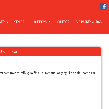
GER
SENIOR
OLDBOYS
NYHEDER
VB PARKEN - I DAG
U Kampklar
t som træner i VB, og så får du automatisk adgang til dit hold i Kampklar.