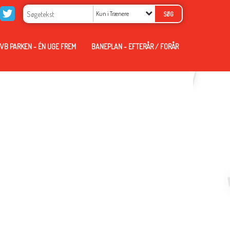
Kun i Trænere
VB PARKEN - ÉN UGE FREM
BANEPLAN - EFTERÅR / FORÅR