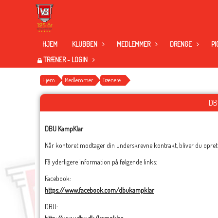
HJEM
KLUBBEN
MEDLEMMER
DRENGE
PI
TRÆNER - LOGIN
Hjem
Medlemmer
Trænere
DB
DBU KampKlar
Når kontoret modtager din underskrevne kontrakt, bliver du oprette
Få yderligere information på følgende links:
Facebook:
https://www.facebook.com/dbukampklar
DBU: