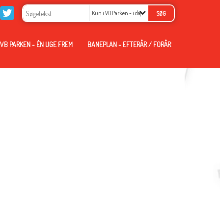
Kun i VB Parken - i dag
VB PARKEN - ÉN UGE FREM
BANEPLAN - EFTERÅR / FORÅR