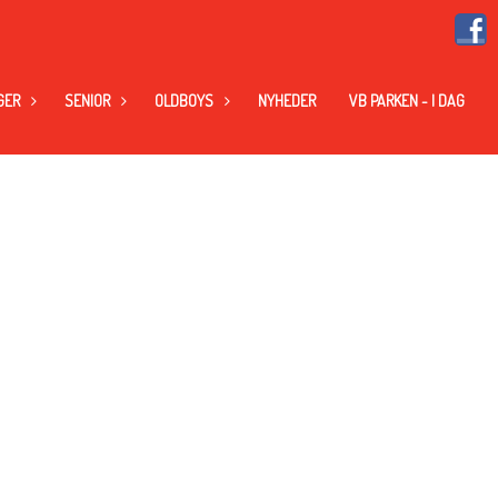
GER
SENIOR
OLDBOYS
NYHEDER
VB PARKEN - I DAG