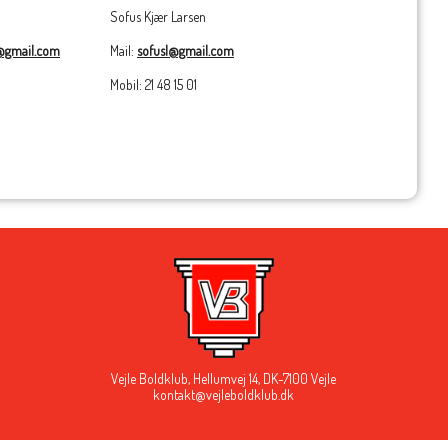
Sofus Kjær Larsen
6@gmail.com
Mail:
sofusl@gmail.com
Mobil: 21 48 15 01
Vejle Boldklub,
Hellumvej 14,
DK-7100 Vejle
kontakt@vejleboldklub.dk