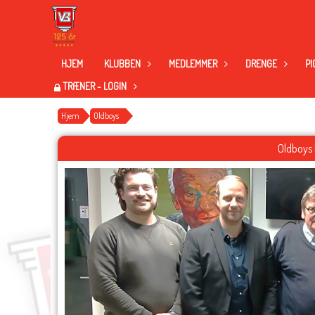
HJEM
KLUBBEN
MEDLEMMER
DRENGE
PI
TRÆNER - LOGIN
Hjem
Oldboys
Oldboys 