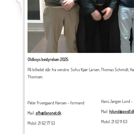
Oldboys bestyrelsen 2025:
På billedet står fra venstre: Sofus Kjær Larsen, Thomas Schmidt, 
Thomsen.
Hans Jørgen Lund - 
Peter Fruergaard Hansen – formand
Mail:
hjlund@post1.d
Mail:
pfh@fanonet.dk
Mobil: 21 62 11 63
Mobil: 21 62 77 53