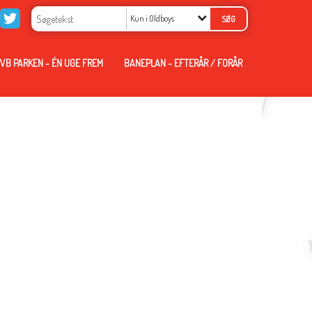
Kun i Oldboys
VB PARKEN - ÉN UGE FREM
BANEPLAN - EFTERÅR / FORÅR