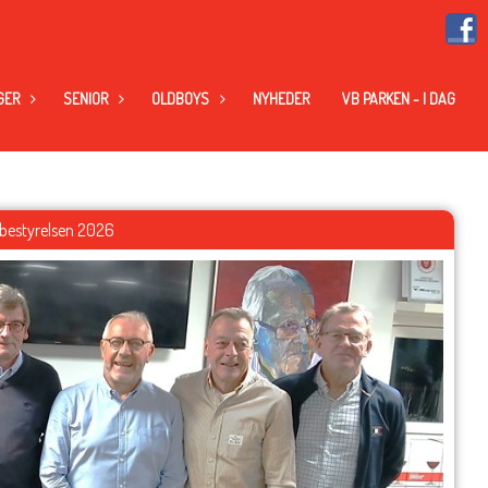
GER
SENIOR
OLDBOYS
NYHEDER
VB PARKEN - I DAG
bestyrelsen 2026