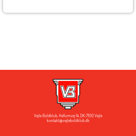
Vejle Boldklub,
Hellumvej 14,
DK-7100 Vejle
kontakt@vejleboldklub.dk