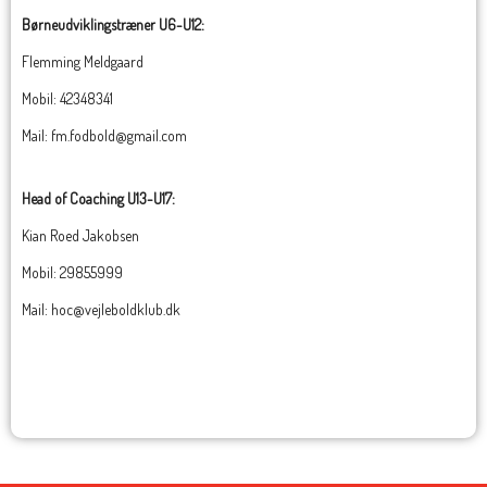
Børneudviklingstræner U6-U12:
Flemming Meldgaard
Mobil:
42348341
Mail: fm.fodbold@gmail.com
Head of Coaching U13-U17:
Kian Roed Jakobsen
Mobil: 29855999
Mail: hoc@vejleboldklub.dk